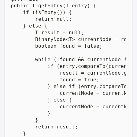
public T getEntry(T entry) {

    if (isEmpty()) {

        return null;

    } else {

        T result = null;

        BinaryNode<T> currentNode = root;

        boolean found = false;

        while (!found && currentNode != nu
            if (entry.compareTo(currentNo
                result = currentNode.getDa
                found = true;

            } else if (entry.compareTo(cu
                currentNode = currentNode.
            } else {

                currentNode = currentNode.
            }

        }

        return result;

    }
