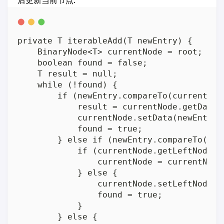
private T iterableAdd(T newEntry) {

    BinaryNode<T> currentNode = root;

    boolean found = false;

    T result = null;

    while (!found) {

        if (newEntry.compareTo(currentNod
            result = currentNode.getData()
            currentNode.setData(newEntry);
            found = true;

        } else if (newEntry.compareTo(cur
            if (currentNode.getLeftNode() 
                currentNode = currentNode.
            } else {

                currentNode.setLeftNode(n
                found = true;

            }

        } else {
