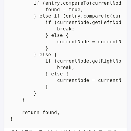
        if (entry.compareTo(currentNode.ge
            found = true;

        } else if (entry.compareTo(curren
            if (currentNode.getLeftNode() 
                break;

            } else {

                currentNode = currentNode.
            }

        } else {

            if (currentNode.getRightNode()
                break;

            } else {

                currentNode = currentNode.
            }

        }

    }

    return found;
