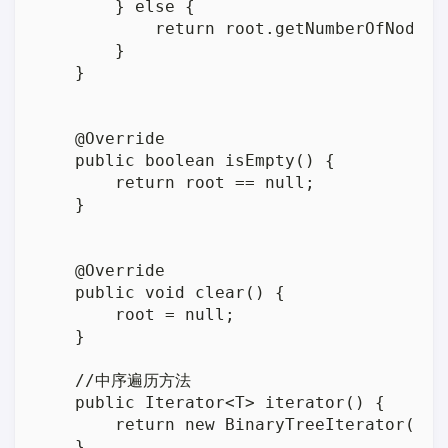
        } else {

            return root.getNumberOfNodes()
        }

    }

    @Override

    public boolean isEmpty() {

        return root == null;

    }

    @Override

    public void clear() {

        root = null;

    }

    //中序遍历方法

    public Iterator<T> iterator() {

        return new BinaryTreeIterator();

    }
