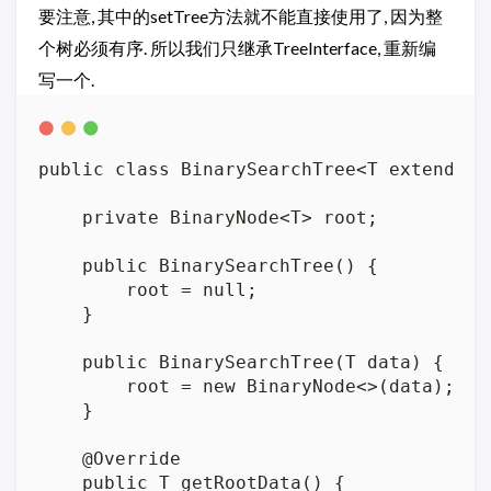
要注意, 其中的setTree方法就不能直接使用了, 因为整
个树必须有序. 所以我们只继承TreeInterface, 重新编
写一个.
public class BinarySearchTree<T extends C
    private BinaryNode<T> root;

    public BinarySearchTree() {

        root = null;

    }

    public BinarySearchTree(T data) {

        root = new BinaryNode<>(data);

    }

    @Override

    public T getRootData() {
