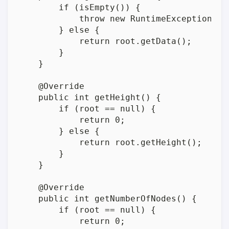
        if (isEmpty()) {

            throw new RuntimeException(
        } else {

            return root.getData();

        }

    }

    @Override

    public int getHeight() {

        if (root == null) {

            return 0;

        } else {

            return root.getHeight();

        }

    }

    @Override

    public int getNumberOfNodes() {

        if (root == null) {

            return 0;
