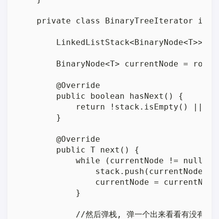
    private class BinaryTreeIterator impl
        LinkedListStack<BinaryNode<T>> st
        BinaryNode<T> currentNode = root;

        @Override

        public boolean hasNext() {

            return !stack.isEmpty() || cur
        }

        @Override

        public T next() {

            while (currentNode != null) {

                stack.push(currentNode);

                currentNode = currentNode.
            }

            //然后弹栈, 弹一个出来看看有没有右结