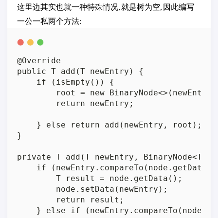
这里边其实也就一种特殊情况, 就是树为空, 因此编写
一公一私两个方法:
@Override

public T add(T newEntry) {

    if (isEmpty()) {

        root = new BinaryNode<>(newEntry);
        return newEntry;

    } else return add(newEntry, root);

}

private T add(T newEntry, BinaryNode<T> no
    if (newEntry.compareTo(node.getData())
        T result = node.getData();

        node.setData(newEntry);

        return result;

    } else if (newEntry.compareTo(node.get