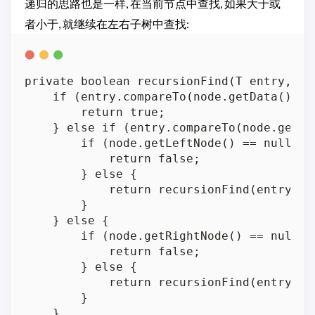
递归的思路也是一样, 在当前节点中查找, 如果大于或
者小于, 就继续在左右子树中查找:
private boolean recursionFind(T entry, Bi
    if (entry.compareTo(node.getData()) ==
        return true;

    } else if (entry.compareTo(node.getDat
        if (node.getLeftNode() == null) {

            return false;

        } else {

            return recursionFind(entry, n
        }

    } else {

        if (node.getRightNode() == null) {
            return false;

        } else {

            return recursionFind(entry, n
        }

    }
