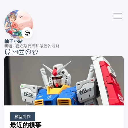
😎
柚子小站
明猪 - 喜欢敲代码和做胶的老财
模型制作
最近的模事