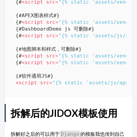
{#
<
script
src
=
"{% static 'assets/vendor
{#APEX图表样式#}  

{#
<
script
src
=
"{% static 'assets/vendor
{#DashboardDemo js 可删除#}  

{#
<
script
src
=
"{% static 'assets/js/pag
{#地图脚本和样式，可删除#}  

{#
<
script
src
=
"{% static 'assets/vendor
{#
<
script
src
=
"{% static 'assets/vendor
<
script
src
=
"{% static 'assets/js/app.m
拆解后的JIDOX模板使用
拆解好之后的可以用于
的模板我也传到自己
Django