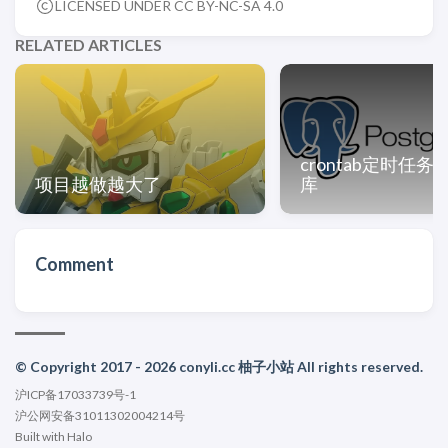
LICENSED UNDER CC BY-NC-SA 4.0
RELATED ARTICLES
crontab定时任
项目越做越大了
库
Comment
© Copyright 2017 - 2026 conyli.cc 柚子小站 All rights reserved.
沪ICP备17033739号-1
沪公网安备31011302004214号
Built with
Halo