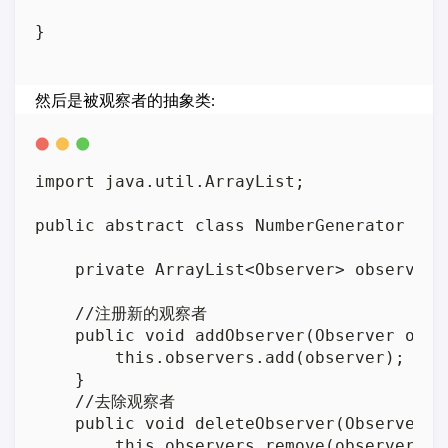
}

然后是被观察者的抽象类:
import java.util.ArrayList;

public abstract class NumberGenerator {

    private ArrayList<Observer> observers
    //注册新的观察者

    public void addObserver(Observer obser
        this.observers.add(observer);

    }

    //去除观察者

    public void deleteObserver(Observer ob
        this.observers.remove(observer);
