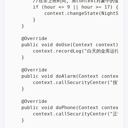
        //在非上班时间, 将context对象中的金
        if (hour <= 9 || hour >= 17) {

            context.changeState(NightState
        }

    }

    @Override

    public void doUse(Context context) {

        context.recordLog("白天的金库运行中")
    }

    @Override

    public void doAlarm(Context context) {
        context.callSecurityCenter("按下警
    }

    @Override

    public void doPhone(Context context) {
        context.callSecurityCenter("正常通
    }
