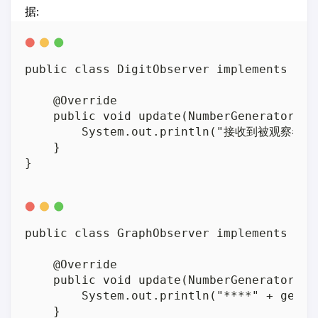
据:
public class DigitObserver implements Obse
    @Override

    public void update(NumberGenerator gen
        System.out.println("接收到被观察者的的
    }

public class GraphObserver implements Obse
    @Override

    public void update(NumberGenerator gen
        System.out.println("****" + gener
    }
