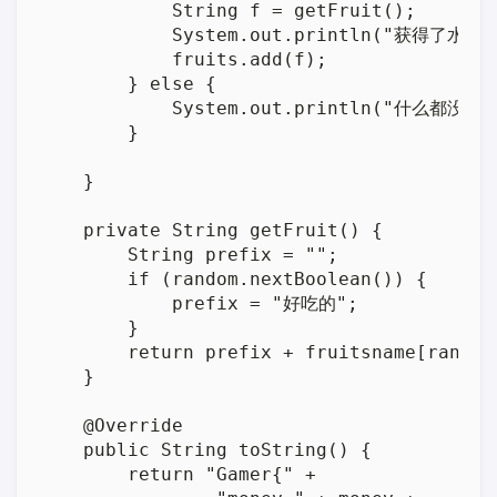
            String f = getFruit();

            System.out.println("获得了水果: 
            fruits.add(f);

        } else {

            System.out.println("什么都没有发
        }

    }

    private String getFruit() {

        String prefix = "";

        if (random.nextBoolean()) {

            prefix = "好吃的";

        }

        return prefix + fruitsname[random
    }

    @Override

    public String toString() {

        return "Gamer{" +
