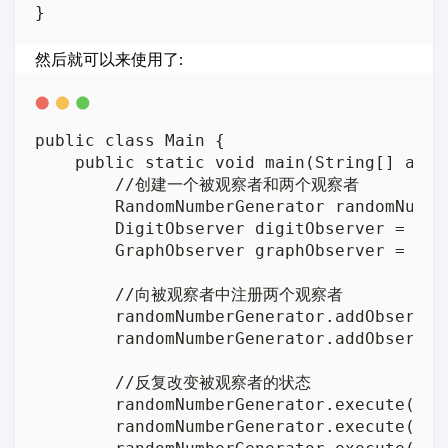
然后就可以来使用了:
public class Main {

    public static void main(String[] args)
        //创建一个被观察者和两个观察者

        RandomNumberGenerator randomNumbe
        DigitObserver digitObserver = new 
        GraphObserver graphObserver = new 
        //向被观察者中注册两个观察者

        randomNumberGenerator.addObserver(
        randomNumberGenerator.addObserver(
        //反复改变被观察者的状态

        randomNumberGenerator.execute();

        randomNumberGenerator.execute();
