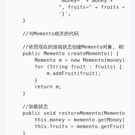
                "money=" + money +

                ", fruits=" + fruits +

                '}';

    }

    //与Memento相关的代码

    //依照现在的游戏状态创建Memento对象, 相当于
    public Memento createMemento() {

        Memento m = new Memento(money);

        for (String fruit : fruits) {

            m.addFruit(fruit);

        }

        return m;

    }

    //加载状态

    public void restoreMemento(Memento mem
        this.money = memento.getMoney();

        this.fruits = memento.getFruits();
    }
