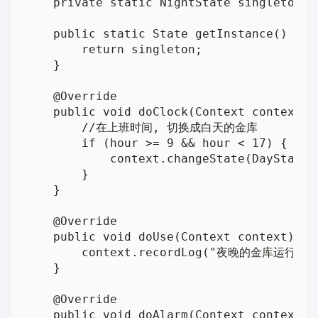
    private static NightState singleton = 
    public static State getInstance() {

        return singleton;

    }

    @Override

    public void doClock(Context context, i
        //在上班时间, 切换成白天的金库

        if (hour >= 9 && hour < 17) {

            context.changeState(DayState.g
        }

    }

    @Override

    public void doUse(Context context) {

        context.recordLog("夜晚的金库运行中")
    }

    @Override

    public void doAlarm(Context context) {