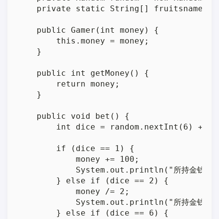
    private static String[] fruitsname = 
    public Gamer(int money) {

        this.money = money;

    }

    public int getMoney() {

        return money;

    }

    public void bet() {

        int dice = random.nextInt(6) + 1;

        if (dice == 1) {

            money += 100;

            System.out.println("所持金钱增加
        } else if (dice == 2) {

            money /= 2;

            System.out.println("所持金钱减少
        } else if (dice == 6) {
