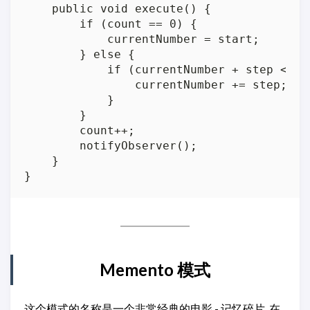
    public void execute() {

        if (count == 0) {

            currentNumber = start;

        } else {

            if (currentNumber + step < end
                currentNumber += step;

            }

        }

        count++;

        notifyObserver();

    }

Memento 模式
这个模式的名称是一个非常经典的电影 - 记忆碎片. 在