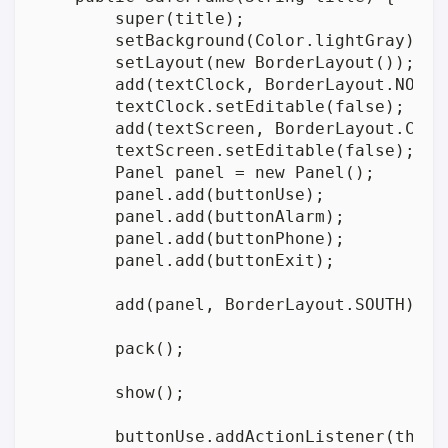
        super(title);

        setBackground(Color.lightGray);

        setLayout(new BorderLayout());

        add(textClock, BorderLayout.NORTH)
        textClock.setEditable(false);

        add(textScreen, BorderLayout.CENTE
        textScreen.setEditable(false);

        Panel panel = new Panel();

        panel.add(buttonUse);

        panel.add(buttonAlarm);

        panel.add(buttonPhone);

        panel.add(buttonExit);

        add(panel, BorderLayout.SOUTH);

        pack();

        show();

        buttonUse.addActionListener(this);