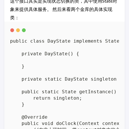
这个接口其实是实现状态切换的类，其中使用State对
象来提供具体服务。 然后来看两个金库的具体实现
类：
public class DayState implements State {

    private DayState() {

    }

    private static DayState singleton = ne
    public static State getInstance() {

        return singleton;

    }

    @Override

    public void doClock(Context context, i