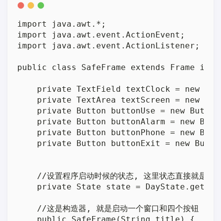
import java.awt.*;

import java.awt.event.ActionEvent;

import java.awt.event.ActionListener;

public class SafeFrame extends Frame impl
    private TextField textClock = new Text
    private TextArea textScreen = new Text
    private Button buttonUse = new Butto
    private Button buttonAlarm = new But
    private Button buttonPhone = new But
    private Button buttonExit = new Butto
    //设置程序启动时候的状态, 这里状态直接就是一个
    private State state = DayState.getInst
    //这是构造器, 就是启动一个窗口和四个按钮

    public SafeFrame(String title) {
