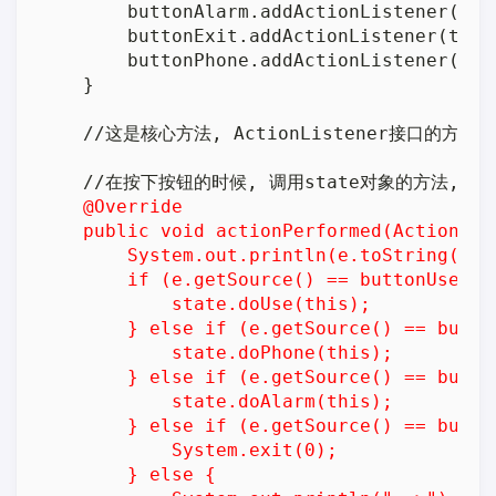
        buttonAlarm.addActionListener(this
        buttonExit.addActionListener(this)
        buttonPhone.addActionListener(this
    }

    //这是核心方法, ActionListener接口的方法

    @Override

    public void actionPerformed(ActionEven
        System.out.println(e.toString());

        if (e.getSource() == buttonUse) {

            state.doUse(this);

        } else if (e.getSource() == button
            state.doPhone(this);

        } else if (e.getSource() == button
            state.doAlarm(this);

        } else if (e.getSource() == button
            System.exit(0);

        } else {
