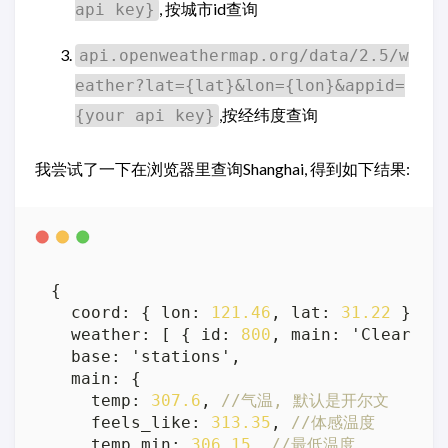
, 按城市id查询
api key}
api.openweathermap.org/data/2.5/w
eather?lat={lat}&lon={lon}&appid=
,按经纬度查询
{your api key}
我尝试了一下在浏览器里查询Shanghai, 得到如下结果:
{
  coord
:
{
 lon
:
121.46
,
 lat
:
31.22
}
,
/
  weather
:
[
{
 id
:
800
,
 main
:
 'Clear'
,
 
  base
:
 'stations'
,
  main
:
{
    temp
:
307.6
,
//气温, 默认是开尔文
    feels_like
:
313.35
,
//体感温度
    temp_min
:
306.15
,
//最低温度