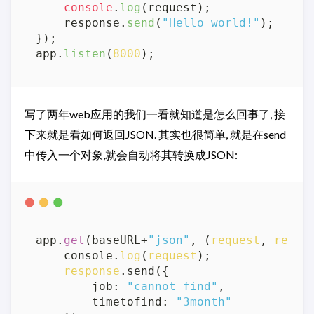
console
.
log
(request);

    response.
send
(
"Hello world!"
);

});

app.
listen
(
8000
写了两年web应用的我们一看就知道是怎么回事了, 接
下来就是看如何返回JSON. 其实也很简单, 就是在send
中传入一个对象,就会自动将其转换成JSON:
app.
get
(baseURL+
"json"
, (
request
, 
respo
    console.
log
(
request
);

response
.send({

        job: 
"cannot find"
,

        timetofind: 
"3month"