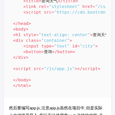
<
title
>
查询天气
</
title
>
<
link
rel
=
"stylesheet"
href
=
"/css/s
<
script
src
=
"https://cdn.bootcdn.ne
</
head
>
<
body
>
<
h1
style
=
"text-align: center"
>
查询天气
</
<
div
class
=
"container"
>
<
input
type
=
"text"
id
=
"city"
>
<
button
>
查询
</
button
>
</
div
>
<
script
src
=
"/js/app.js"
>
</
script
>
</
body
>
</
html
>
然后要编写app.js, 注意app.js虽然在项目中, 但是实际