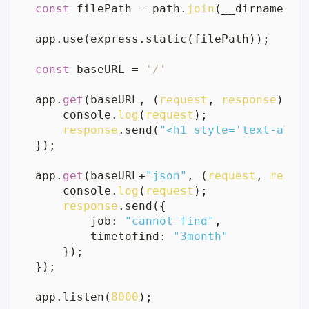
const
 filePath = path.
join
(__dirname,
'/
app.use(express.static(filePath));

const
 baseURL = 
'/'
app.
get
(baseURL, (
request
, 
response
) => 
    console.
log
(
request
);

response
.send(
"<h1 style='text-alig
});

app.
get
(baseURL+
"json"
, (
request
, 
respo
    console.
log
(
request
);

response
.send({

        job: 
"cannot find"
,

        timetofind: 
"3month"
    });

});

app.listen(
8000