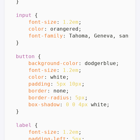
}

input
 {

font-size
: 
1.2em
;

color
: orangered;

font-family
: Tahoma, Geneva, sans-se
}

button
 {

background-color
: dodgerblue;

font-size
: 
1.2em
;

color
: white;

padding
: 
5px
10px
;

border
: none;

border-radius
: 
5px
;

box-shadow
: 
0
0
4px
 white;

}

label
 {

font-size
: 
1.2em
;

padding-left
: 
5px
;
