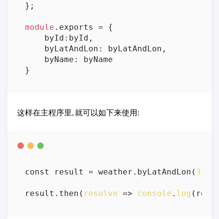
};

module
.
exports
 = {

byId
:byId,

byLatAndLon
: byLatAndLon,

byName
: byName

这样在主程序里, 就可以如下来使用:
const result = weather.byLatAndLon(
31.2
result.then(
resolve
 =>
console
.
log
(reso