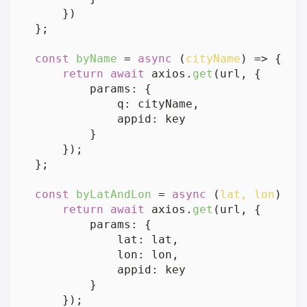
    })

};

const
byName
 = 
async
 (
cityName
) => {

return
await
 axios.
get
(url, {

params
: {

q
: cityName,

appid
: key

        }

    });

};

const
byLatAndLon
 = 
async
 (
lat, lon
) => 
return
await
 axios.
get
(url, {

params
: {

lat
: lat,

lon
: lon,

appid
: key

        }

    });
