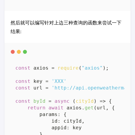
然后就可以编写针对上边三种查询的函数来尝试一下
结果:
const
 axios = 
require
(
"axios"
);

const
 key = 
'XXX'
const
 url = 
'http://api.openweathermap.
const
byId
 = 
async
 (
cityId
) => {

return
await
 axios.
get
(url, {

params
: {

id
: cityId,

appid
: key

        }
