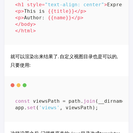
<
h1
style
=
"text-align: center"
>
Express
<
p
>
This is 
{{
title
}}
</
p
>
<
p
>
Author: 
{{
name
}}
</
p
>
</
body
>
</
html
>
就可以渲染出来结果了. 自定义视图目录也是可以的,
只要使用:
const
 viewsPath = path.
join
(__dirname,
'
app.
set
(
'views'