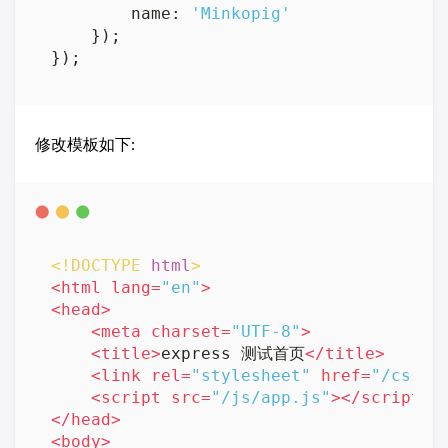
        name: 
'Minkopig'
    });

修改模板如下:
<!DOCTYPE 
html
>
<
html
lang
=
"en"
>
<
head
>
<
meta
charset
=
"UTF-8"
>
<
title
>
express 测试首页
</
title
>
<
link
rel
=
"stylesheet"
href
=
"/css/s
<
script
src
=
"/js/app.js"
>
</
script
>
</
head
>
<
body
>