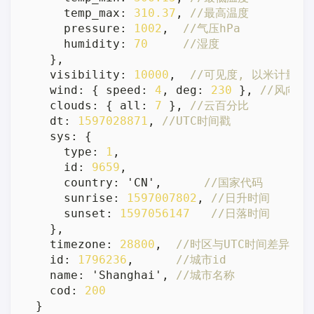
    temp_max
:
310.37
,
//最高温度
    pressure
:
1002
,
//气压hPa
    humidity
:
70
//湿度
}
,
  visibility
:
10000
,
//可见度, 以米计量
  wind
:
{
 speed
:
4
,
 deg
:
230
}
,
//风向,
  clouds
:
{
 all
:
7
}
,
//云百分比
  dt
:
1597028871
,
//UTC时间戳
  sys
:
{
    type
:
1
,
    id
:
9659
,
    country
:
 'CN'
,
//国家代码
    sunrise
:
1597007802
,
//日升时间
    sunset
:
1597056147
//日落时间
}
,
  timezone
:
28800
,
//时区与UTC时间差异
  id
:
1796236
,
//城市id
  name
:
 'Shanghai'
,
//城市名称
  cod
:
200
}