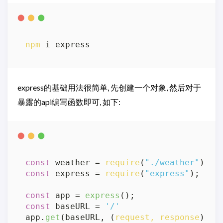
npm
 i express
express的基础用法很简单, 先创建一个对象, 然后对于
暴露的api编写函数即可, 如下:
const
 weather = 
require
(
"./weather"
const
 express = 
require
(
"express"
);

const
 app = 
express
const
 baseURL = 
'/'
app.
get
(baseURL, 
(
request, response
) =>
 