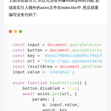
上由浏览器导入, 所以无法使用像node这样的功能, 必
须老实引入额外的axios文件在index.hbs中. 然后就要
编写业务代码了:
const
 input = 
document
.
querySelector
(
'i
const
 button = 
document
.
querySelector
(
'
const
 key = 
'4bea17900b1c68b05c79eb7b7a
const
 url = 
'http://api.openweathermap.
const
 resultArea = 
document
.
getElementB
input.
value
 = 
'shanghai'
;

async
function
handleClick
(
) {

    button.
disabled
 = 
true
;

await
 axios.
get
(url, {

params
: {

q
: input.
value
,

appid
: key
