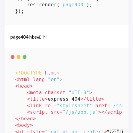
    res.render(
'page404'
);

page404.hbs如下:
<!DOCTYPE 
html
>
<
html
lang
=
"en"
>
<
head
>
<
meta
charset
=
"UTF-8"
>
<
title
>
express 404
</
title
>
<
link
rel
=
"stylesheet"
href
=
"/css/s
<
script
src
=
"/js/app.js"
>
</
script
>
</
head
>
<
body
>
<
h1
style
=
"text-align: center"
>
找不到页面