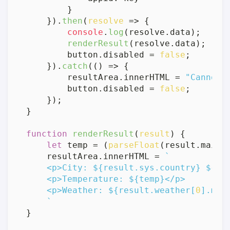
        }

    }).
then
(
resolve
 =>
 {

console
.
log
(resolve.
data
);

renderResult
(resolve.
data
);

        button.
disabled
 = 
false
;

    }).
catch
(
() =>
 {

        resultArea.
innerHTML
 = 
"Cannot 
        button.
disabled
 = 
false
;

    });

}

function
renderResult
(
result
) {

let
 temp = (
parseFloat
(result.
main
.
    resultArea.
innerHTML
 = 
`

    <p>City: 
${result.sys.country}
${re
    <p>Temperature: 
${temp}
</p>

    <p>Weather: 
${result.weather[
0
].mai
    `
}
