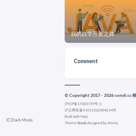
我的自学开发之路
Comment
© Copyright 2017 - 2026 conyli.cc
沪ICP备17033739号-1
沪公网安备31011302004214号
Built with
Halo
Dark Mode
Theme
Stack
designed by
Jimmy