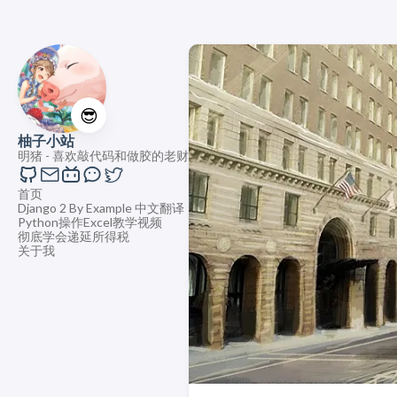
😎
柚子小站
明猪 - 喜欢敲代码和做胶的老财
首页
Django 2 By Example 中文翻译
Python操作Excel教学视频
彻底学会递延所得税
关于我