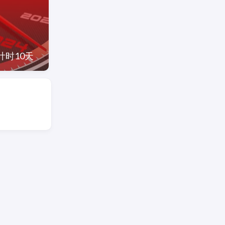
计时10天
准备把旧版博客关闭啦
冬至