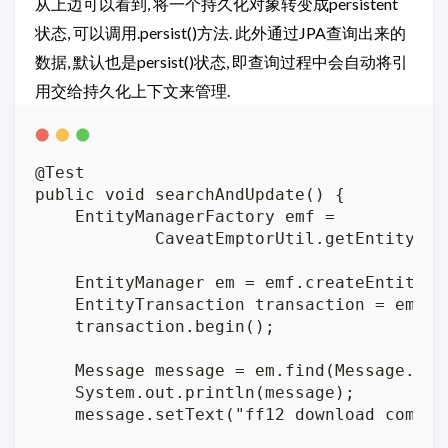
从上边可以看到, 将一个持久化对象转变成persistent
状态, 可以调用.persist()方法. 此外通过JPA查询出来的
数据, 默认也是persist()状态, 即查询过程中会自动将引
用交给持久化上下文来管理.
@Test

public void searchAndUpdate() {

    EntityManagerFactory emf =

            CaveatEmptorUtil.getEntityMana
    EntityManager em = emf.createEntityMan
    EntityTransaction transaction = em.get
    transaction.begin();

    Message message = em.find(Message.clas
    System.out.println(message);

    message.setText("ff12 download complet