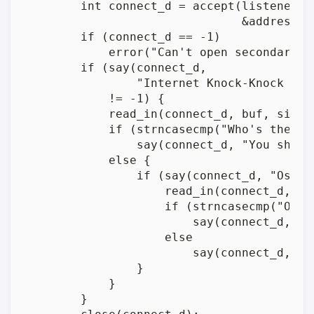
        int connect_d = accept(listener_d
                               &address_si
        if (connect_d == -1)

            error("Can't open secondary so
        if (say(connect_d,

                "Internet Knock-Knock Pro
            != -1) {

            read_in(connect_d, buf, sizeof
            if (strncasecmp("Who's there?"
                say(connect_d, "You shoul
            else {

                if (say(connect_d, "Oscar\
                    read_in(connect_d, buf
                    if (strncasecmp("Oscar
                        say(connect_d, "Y
                    else

                        say(connect_d, "O
                }

            }

        }
