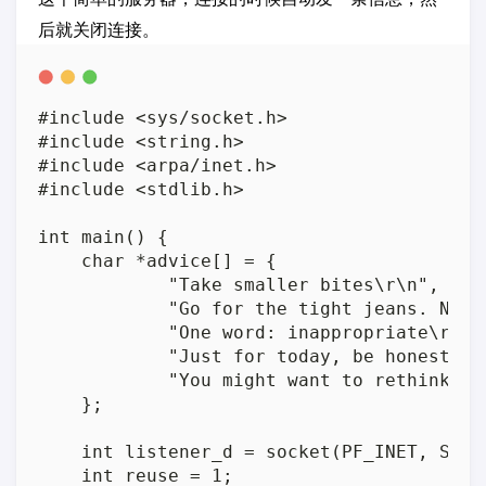
后就关闭连接。
#include <sys/socket.h>

#include <string.h>

#include <arpa/inet.h>

#include <stdlib.h>

int main() {

    char *advice[] = {

            "Take smaller bites\r\n",

            "Go for the tight jeans. No t
            "One word: inappropriate\r\n",
            "Just for today, be honest. T
            "You might want to rethink tha
    };

    int listener_d = socket(PF_INET, SOCK_
    int reuse = 1;
