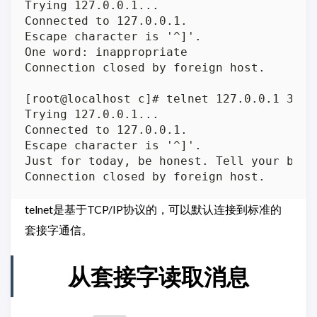
Trying 127.0.0.1...

Connected to 127.0.0.1.

Escape character is '^]'.

One word: inappropriate

Connection closed by foreign host.

[root@localhost c]# telnet 127.0.0.1 30000
Trying 127.0.0.1...

Connected to 127.0.0.1.

Escape character is '^]'.

Just for today, be honest. Tell your boss
telnet是基于TCP/IP协议的，可以默认连接到标准的
套接字通信。
从套接字读取消息