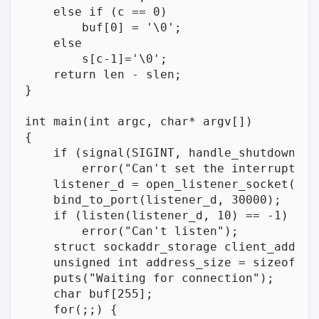
    else if (c == 0)

        buf[0] = '\0';

    else

        s[c-1]='\0';

    return len - slen;

}

int main(int argc, char* argv[])

{

    if (signal(SIGINT, handle_shutdown) ==
        error("Can't set the interrupt han
    listener_d = open_listener_socket();

    bind_to_port(listener_d, 30000);

    if (listen(listener_d, 10) == -1)

        error("Can't listen");

    struct sockaddr_storage client_addr;

    unsigned int address_size = sizeof cli
    puts("Waiting for connection");

    char buf[255];

    for(;;) {
