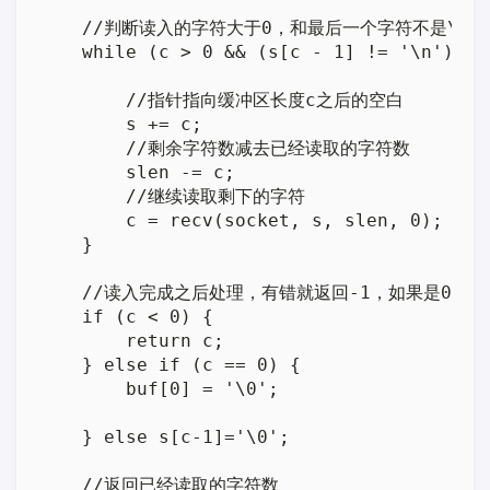
    //判断读入的字符大于0，和最后一个字符不是\n

    while (c > 0 && (s[c - 1] != '\n')) {

        //指针指向缓冲区长度c之后的空白

        s += c;

        //剩余字符数减去已经读取的字符数

        slen -= c;

        //继续读取剩下的字符

        c = recv(socket, s, slen, 0);

    }

    //读入完成之后处理，有错就返回-1，如果是0就
    if (c < 0) {

        return c;

    } else if (c == 0) {

        buf[0] = '\0';

    } else s[c-1]='\0';

    //返回已经读取的字符数
