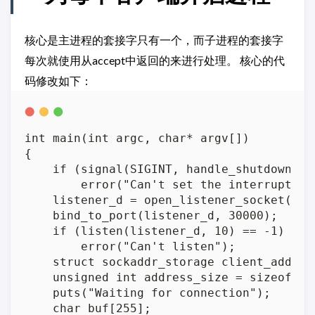
核心是主进程的套接字只有一个，而子进程的套接字
每次就使用从accept中返回的来进行处理。 核心的代
码修改如下：
int main(int argc, char* argv[])

{

    if (signal(SIGINT, handle_shutdown) ==
        error("Can't set the interrupt han
    listener_d = open_listener_socket();

    bind_to_port(listener_d, 30000);

    if (listen(listener_d, 10) == -1)

        error("Can't listen");

    struct sockaddr_storage client_addr;

    unsigned int address_size = sizeof cli
    puts("Waiting for connection");

    char buf[255];
