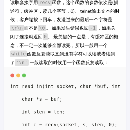
读取套接字用
函数，这个函数的参数依次是(描
recv
述符，缓冲区，读几个字节，0)。 telnet输出文本的时
候，客户端按下回车，发送过来的最后一个字符是
而不是
。 如果发生错误返回
，如果关
\r\n
\0
-1
闭了连接就返回
。 最关键的一点是，有缓冲区的概
0
念，不一定一次能够全部读完，所以一般用一个
函数反复读取直到没有字符可以读或者读到
while
了
一般读取的时候用一个函数反复读取：
'\n'
int read_in(int socket, char *buf, int len
    char *s = buf;

    int slen = len;

    int c = recv(socket, s, slen, 0);
