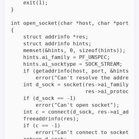
    exit(1);

}

int open_socket(char *host, char *port)

{

    struct addrinfo *res;

    struct addrinfo hints;

    memset(&hints, 0, sizeof(hints));

    hints.ai_family = PF_UNSPEC;

    hints.ai_socktype = SOCK_STREAM;

    if (getaddrinfo(host, port, &hints, &r
        error("Can't resolve the address")
    int d_sock = socket(res->ai_family, re
                        res->ai_protocol);
    if (d_sock == -1)

        error("Can't open socket");

    int c = connect(d_sock, res->ai_addr, 
    freeaddrinfo(res);

    if (c == -1)

        error("Can't connect to socket");
