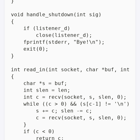
}

void handle_shutdown(int sig)

{

    if (listener_d)

        close(listener_d);

    fprintf(stderr, "Bye!\n");

    exit(0);

}

int read_in(int socket, char *buf, int len
{

    char *s = buf;

    int slen = len;

    int c = recv(socket, s, slen, 0);

    while ((c > 0) && (s[c-1] != '\n')) {

        s += c; slen -= c;

        c = recv(socket, s, slen, 0);

    }

    if (c < 0)

        return c;
