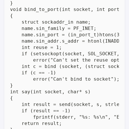
}

void bind_to_port(int socket, int port)

{

    struct sockaddr_in name;

    name.sin_family = PF_INET;

    name.sin_port = (in_port_t)htons(30000
    name.sin_addr.s_addr = htonl(INADDR_AN
    int reuse = 1;

    if (setsockopt(socket, SOL_SOCKET, SO
        error("Can't set the reuse option 
    int c = bind (socket, (struct sockadd
    if (c == -1)

        error("Can't bind to socket");

}

int say(int socket, char* s)

{

    int result = send(socket, s, strlen(s)
    if (result == -1)

        fprintf(stderr, "%s: %s\n", "Erro
    return result;
