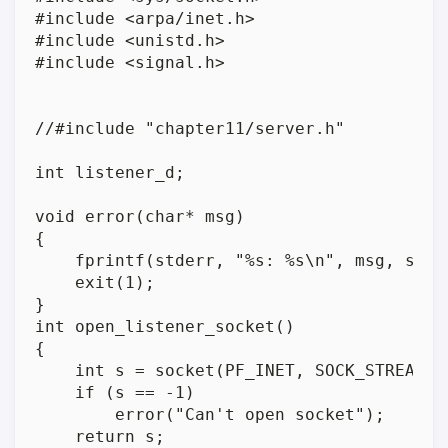
#include <arpa/inet.h>

#include <unistd.h>

#include <signal.h>

//#include "chapter11/server.h"

int listener_d;

void error(char* msg)

{

    fprintf(stderr, "%s: %s\n", msg, strer
    exit(1);

}

int open_listener_socket()

{

    int s = socket(PF_INET, SOCK_STREAM, 0
    if (s == -1)

        error("Can't open socket");

    return s;
