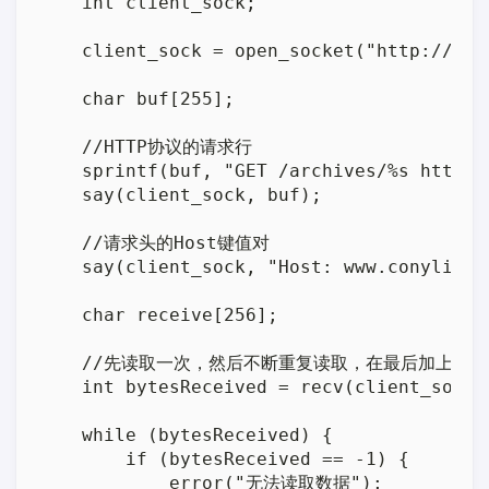
    int client_sock;

    client_sock = open_socket("http://cony
    char buf[255];

    //HTTP协议的请求行

    sprintf(buf, "GET /archives/%s http/1
    say(client_sock, buf);

    //请求头的Host键值对

    say(client_sock, "Host: www.conyli.cc"
    char receive[256];

    //先读取一次，然后不断重复读取，在最后加上\0当
    int bytesReceived = recv(client_sock, 
    while (bytesReceived) {

        if (bytesReceived == -1) {

            error("无法读取数据");
