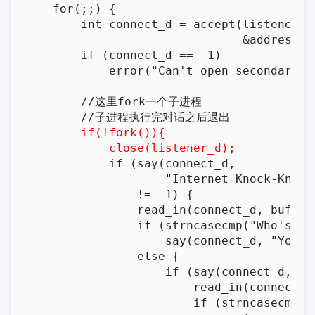
    for(;;) {

        int connect_d = accept(listener_d
                               &address_si
        if (connect_d == -1)

            error("Can't open secondary so
        //这里fork一个子进程

        //子进程执行完对话之后退出

if(!fork()){
close(listener_d);
            if (say(connect_d,

                    "Internet Knock-Knock
                != -1) {

                read_in(connect_d, buf, si
                if (strncasecmp("Who's the
                    say(connect_d, "You s
                else {

                    if (say(connect_d, "O
                        read_in(connect_d
                        if (strncasecmp("