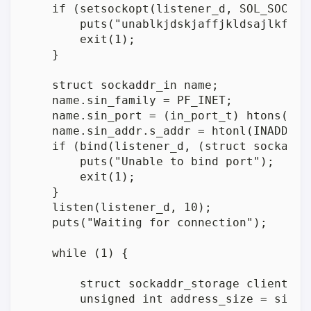
    if (setsockopt(listener_d, SOL_SOCKET
        puts("unablkjdskjaffjkldsajlkf");

        exit(1);

    }

    struct sockaddr_in name;

    name.sin_family = PF_INET;

    name.sin_port = (in_port_t) htons(3000
    name.sin_addr.s_addr = htonl(INADDR_AN
    if (bind(listener_d, (struct sockaddr
        puts("Unable to bind port");

        exit(1);

    }

    listen(listener_d, 10);

    puts("Waiting for connection");

    while (1) {

        struct sockaddr_storage client_add
        unsigned int address_size = sizeof