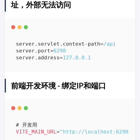
址，外部无法访问
server.servlet.context-path
=
/api
server.port
=
6290
server.address
=
127.0.0.1
前端开发环境 - 绑定IP和端口
VITE_MAIN_URL
=
"http://localhost:6290/ap